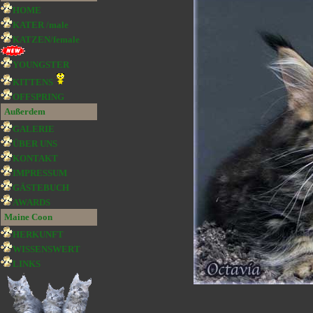
HOME
KATER /male
KATZEN/female
YOUNGSTER
KITTENS
OFFSPRING
Außerdem
GALERIE
ÜBER UNS
KONTAKT
IMPRESSUM
GÄSTEBUCH
AWARDS
Maine Coon
HERKUNFT
WISSENSWERT
LINKS